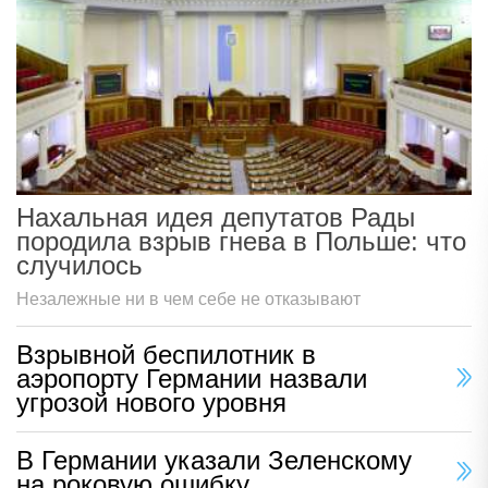
Нахальная идея депутатов Рады
породила взрыв гнева в Польше: что
случилось
Незалежные ни в чем себе не отказывают
Взрывной беспилотник в
аэропорту Германии назвали
угрозой нового уровня
В Германии указали Зеленскому
на роковую ошибку