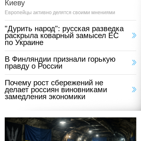
Киеву
Европейцы активно делятся своими мнениями
"Дурить народ": русская разведка
раскрыла коварный замысел ЕС
по Украине
В Финляндии признали горькую
правду о России
Почему рост сбережений не
делает россиян виновниками
замедления экономики