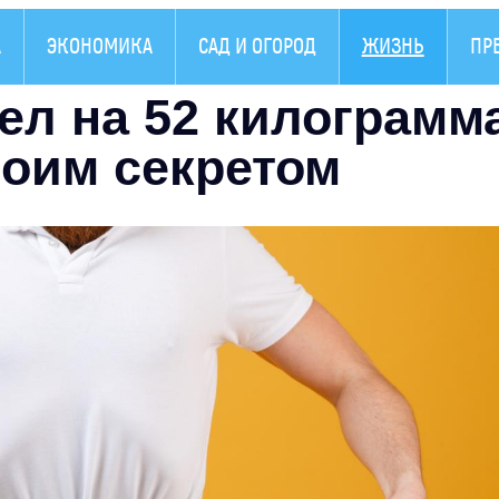
А
ЭКОНОМИКА
САД И ОГОРОД
ЖИЗНЬ
ПР
ел на 52 килограмм
воим секретом