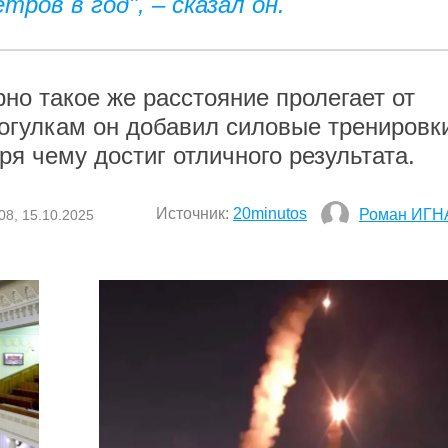
ров в год", – сказал он.
но такое же расстояние пролегает от
рогулкам он добавил силовые тренировк
ря чему достиг отличного результата.
Источник:
20minutos
Роман ИГН
08, 15.10.2025