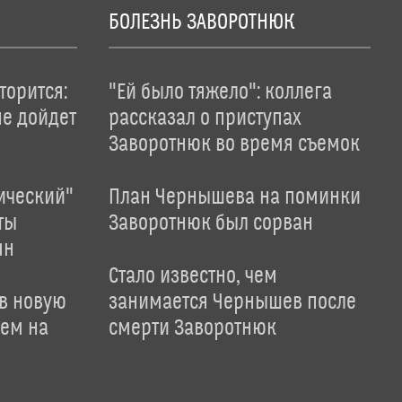
БОЛЕЗНЬ ЗАВОРОТНЮК
торится:
"Ей было тяжело": коллега
не дойдет
рассказал о приступах
Заворотнюк во время съемок
ический"
План Чернышева на поминки
ты
Заворотнюк был сорван
ян
Стало известно, чем
 в новую
занимается Чернышев после
лем на
смерти Заворотнюк