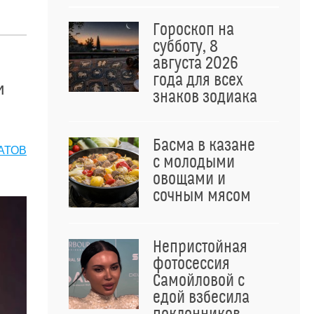
Гороскоп на
субботу, 8
августа 2026
года для всех
и
знаков зодиака
Басма в казане
АТОВ
с молодыми
овощами и
сочным мясом
Непристойная
фотосессия
Самойловой с
едой взбесила