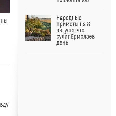
поклонников
Народные
ены
приметы на 8
августа: что
сулит Ермолаев
день
авду