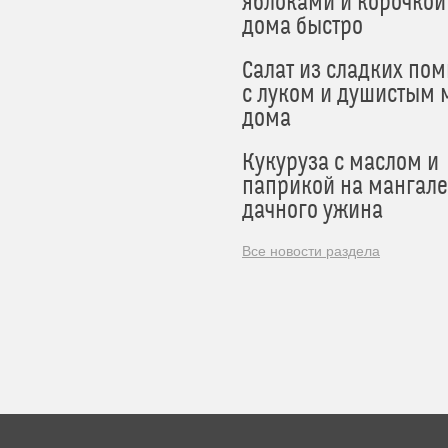
яблоками и корочкой
дома быстро
Салат из сладких по
с луком и душистым 
дома
Кукуруза с маслом и
паприкой на мангале
дачного ужина
Все новости раздела