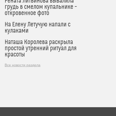
Рената Литвинова вывалила
грудь в смелом купальнике –
откровенное фото
На Елену Летучую напали с
кулаками
Наташа Королева раскрыла
простой утренний ритуал для
красоты
Все новости раздела