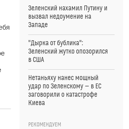
Зеленский нахамил Путину и
вызвал недоумение на
Западе
ебя
"Дырка от бублика":
Зеленский жутко опозорился
ое
в США
е
Нетаньяху нанес мощный
удар по Зеленскому — в ЕС
заговорили о катастрофе
Киева
РЕКОМЕНДУЕМ