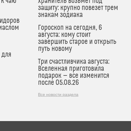
 к чаю
хранитель возьмет под
защиту: крупно повезет трем
знакам зодиака
мидоров
маслом
Гороскоп на сегодня, 6
августа: кому стоит
завершить старое и открыть
путь новому
 для
Три счастливчика августа:
Вселенная приготовила
подарок — все изменится
после 05.08.26
Все новости раздела