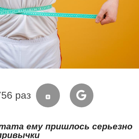
756 раз
тата ему пришлось серьезно
привычки