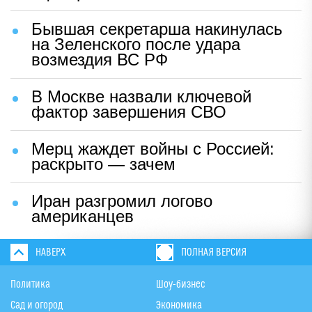
Бывшая секретарша накинулась
на Зеленского после удара
возмездия ВС РФ
В Москве назвали ключевой
фактор завершения СВО
Мерц жаждет войны с Россией:
раскрыто — зачем
Иран разгромил логово
американцев
НАВЕРХ
ПОЛНАЯ ВЕРСИЯ
Политика
Шоу-бизнес
Сад и огород
Экономика