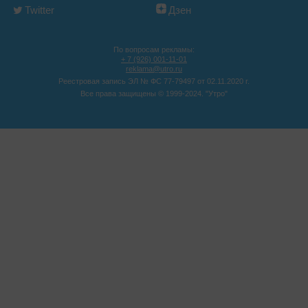
Twitter
Дзен
По вопросам рекламы:
+ 7 (926) 001-11-01
reklama@utro.ru
Реестровая запись ЭЛ № ФС 77-79497 от 02.11.2020 г.
Все права защищены © 1999-2024. "Утро"