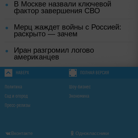
В Москве назвали ключевой
фактор завершения СВО
Мерц жаждет войны с Россией:
раскрыто — зачем
Иран разгромил логово
американцев
НАВЕРХ
ПОЛНАЯ ВЕРСИЯ
Политика
Шоу-бизнес
Сад и огород
Экономика
Пресс-релизы
Вконтакте
Одноклассники