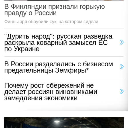
В Финляндии признали горькую
правду о России
Финны зря обрубили сук, на котором сидели
"Дурить народ": русская разведка
раскрыла коварный замысел ЕС
по Украине
В России разделались с бизнесом
предательницы Земфиры*
Почему рост сбережений не
делает россиян виновниками
замедления экономики