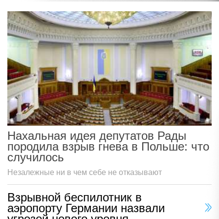
Нахальная идея депутатов Рады
породила взрыв гнева в Польше: что
случилось
Незалежные ни в чем себе не отказывают
Взрывной беспилотник в
аэропорту Германии назвали
угрозой нового уровня