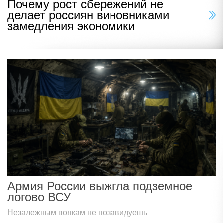
Почему рост сбережений не
делает россиян виновниками
замедления экономики
Армия России выжгла подземное
логово ВСУ
Незалежным воякам не позавидуешь