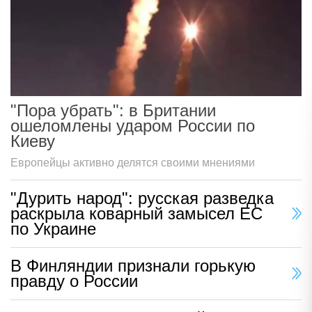
"Пора убрать": в Британии
ошеломлены ударом России по
Киеву
Европейцы активно делятся своими мнениями
"Дурить народ": русская разведка
раскрыла коварный замысел ЕС
по Украине
В Финляндии признали горькую
правду о России