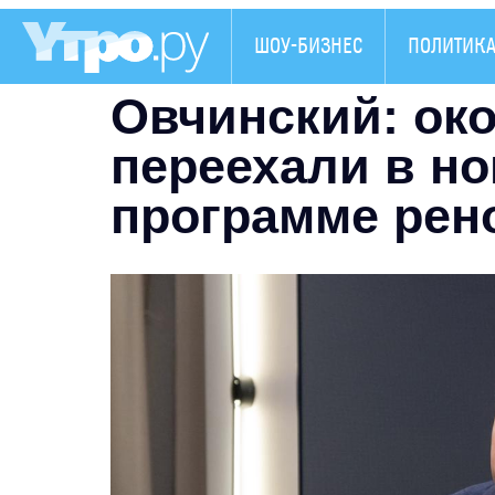
ШОУ-БИЗНЕС
ПОЛИТИК
Овчинский: око
переехали в но
программе рен