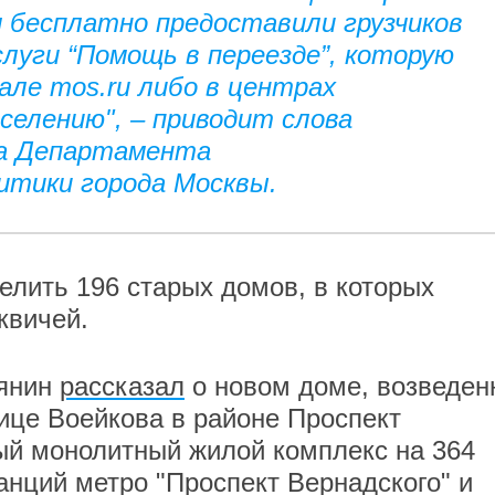
м бесплатно предоставили грузчиков
слуги “Помощь в переезде”, которую
але mos.ru либо в центрах
селению", – приводит слова
ба Департамента
итики города Москвы.
елить 196 старых домов, в которых
квичей.
бянин
рассказал
о новом доме, возведен
ице Воейкова в районе Проспект
ый монолитный жилой комплекс на 364
анций метро "Проспект Вернадского" и