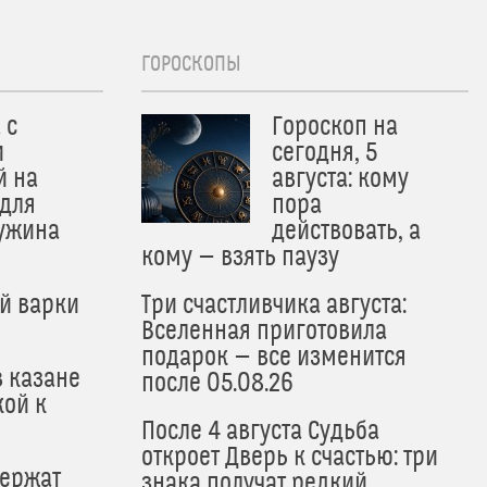
ГОРОСКОПЫ
 с
Гороскоп на
и
сегодня, 5
й на
августа: кому
 для
пора
 ужина
действовать, а
кому — взять паузу
й варки
Три счастливчика августа:
Вселенная приготовила
подарок — все изменится
в казане
после 05.08.26
кой к
После 4 августа Судьба
откроет Дверь к счастью: три
держат
знака получат редкий