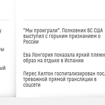
у
"Мы проиграли". Полковник ВС США
выступил с горьким признанием о
России
ры
Ева Лонгория показала яркий пляж
образ на отдыхе в Испании
ный
Перес Хилтон госпитализирован пос
тревожной прямой трансляции в
соцсети