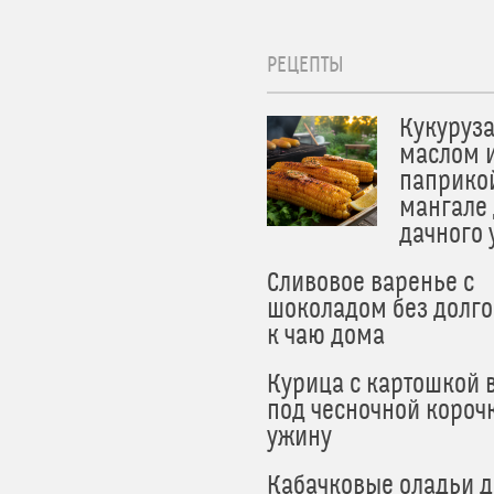
РЕЦЕПТЫ
Кукуруза
маслом 
паприко
мангале
дачного
Сливовое варенье с
шоколадом без долго
к чаю дома
Курица с картошкой 
под чесночной короч
ужину
Кабачковые оладьи 