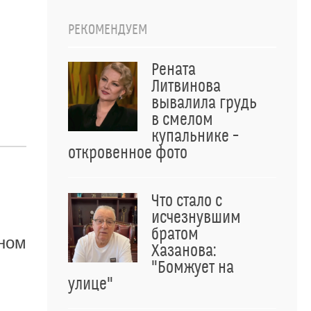
РЕКОМЕНДУЕМ
Рената
Литвинова
вывалила грудь
в смелом
купальнике –
откровенное фото
Что стало с
исчезнувшим
братом
ном
Хазанова:
"Бомжует на
улице"