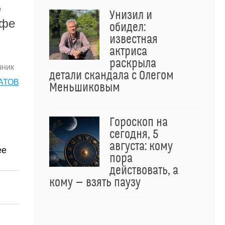
е
Унизил и
афе
обидел:
известная
актриса
раскрыла
чник
детали скандала с Олегом
АТОВ
Меньшиковым
Гороскоп на
сегодня, 5
августа: кому
ее
пора
действовать, а
кому — взять паузу