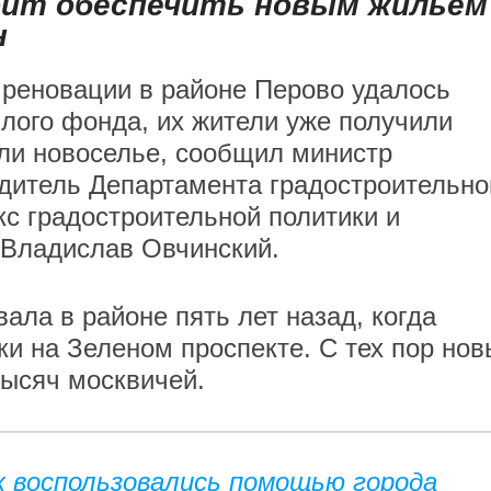
оит обеспечить новым жильем
н
 реновации в районе Перово удалось
илого фонда, их жители уже получили
ли новоселье, сообщил министр
дитель Департамента градостроительно
кс градостроительной политики и
 Владислав Овчинский.
ала в районе пять лет назад, когда
ки на Зеленом проспекте. С тех пор но
тысяч москвичей.
их воспользовались помощью города