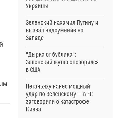
Украины
Зеленский нахамил Путину и
вызвал недоумение на
Западе
й
"Дырка от бублика":
Зеленский жутко опозорился
в США
вым
Нетаньяху нанес мощный
удар по Зеленскому — в ЕС
заговорили о катастрофе
Киева