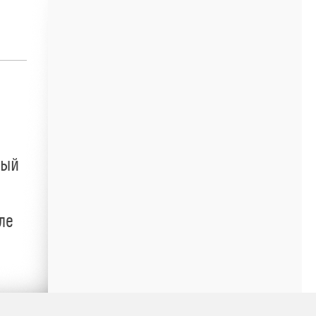
ный
ле