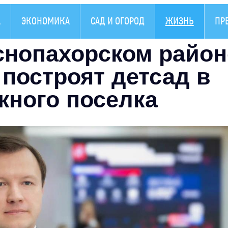
А
ЭКОНОМИКА
САД И ОГОРОД
ЖИЗНЬ
ПР
снопахорском район
 построят детсад в
жного поселка