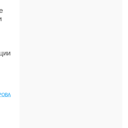
е
и
ации
РОВА