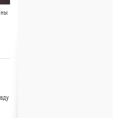
ены
авду