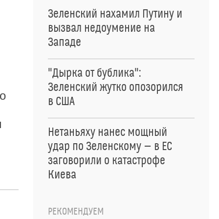
Зеленский нахамил Путину и
вызвал недоумение на
Западе
"Дырка от бублика":
Зеленский жутко опозорился
о
в США
м
Нетаньяху нанес мощный
удар по Зеленскому — в ЕС
заговорили о катастрофе
Киева
РЕКОМЕНДУЕМ