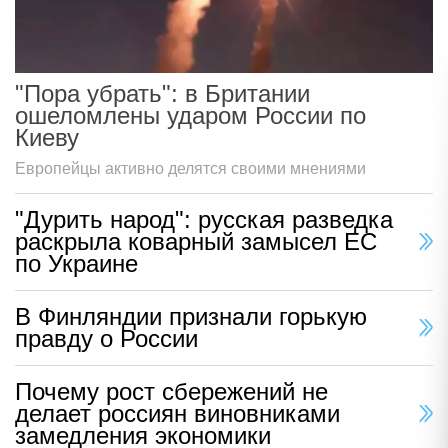
"Пора убрать": в Британии
ошеломлены ударом России по
Киеву
Европейцы активно делятся своими мнениями
"Дурить народ": русская разведка
раскрыла коварный замысел ЕС
по Украине
В Финляндии признали горькую
правду о России
Почему рост сбережений не
делает россиян виновниками
замедления экономики