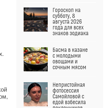
Гороскоп на
субботу, 8
августа 2026
года для всех
знаков зодиака
Басма в казане
х.
с молодыми
овощами и
сочным мясом
Непристойная
кой
фотосессия
Самойловой с
ом,
едой взбесила