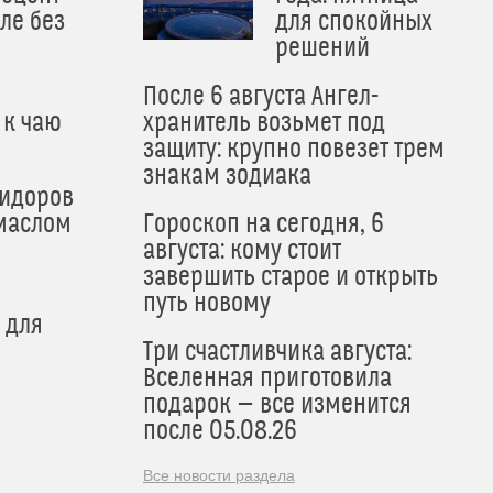
ле без
для спокойных
решений
После 6 августа Ангел-
 к чаю
хранитель возьмет под
защиту: крупно повезет трем
знакам зодиака
мидоров
маслом
Гороскоп на сегодня, 6
августа: кому стоит
завершить старое и открыть
путь новому
 для
Три счастливчика августа:
Вселенная приготовила
подарок — все изменится
после 05.08.26
Все новости раздела