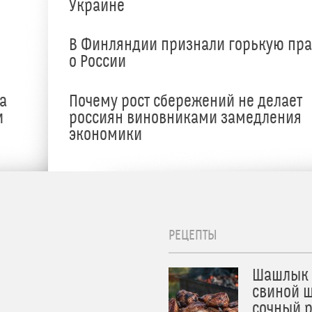
Украине
В Финляндии признали горькую пр
о России
а
Почему рост сбережений не делает
и
россиян виновниками замедления
экономики
РЕЦЕПТЫ
Шашлык 
свиной ш
сочный 