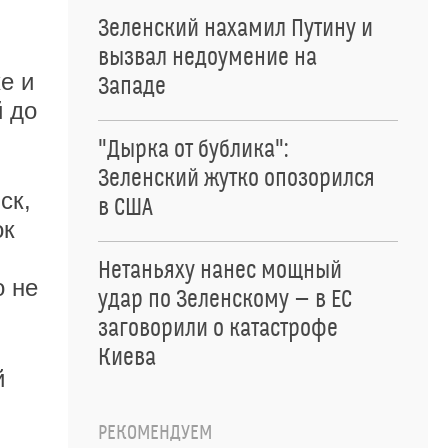
Зеленский нахамил Путину и
вызвал недоумение на
е и
Западе
й до
"Дырка от бублика":
Зеленский жутко опозорился
ск,
в США
ок
Нетаньяху нанес мощный
о не
удар по Зеленскому — в ЕС
заговорили о катастрофе
Киева
й
РЕКОМЕНДУЕМ