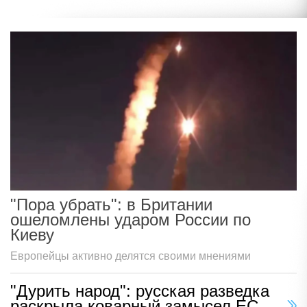
"Пора убрать": в Британии
ошеломлены ударом России по
Киеву
Европейцы активно делятся своими мнениями
"Дурить народ": русская разведка
раскрыла коварный замысел ЕС