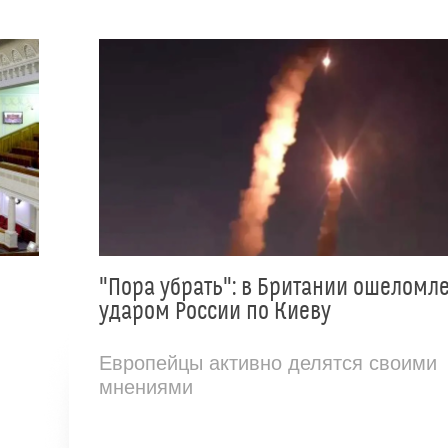
"Пора убрать": в Британии ошеломл
ударом России по Киеву
Европейцы активно делятся своими
мнениями