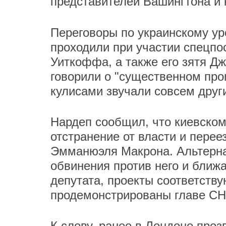
представителей Вашингтона и 
Переговоры по украинскому ур
проходили при участии спецп
Уиткоффа, а также его зятя 
говорили о "существенном прог
кулисами звучали совсем друг
Нардеп сообщил, что киевском
отстранение от власти и пере
Эмманюэля Макрона. Альтернат
обвинения против него и ближа
депутата, проекты соответств
продемонстрированы главе СН
К слову, ранее в Лондоне про