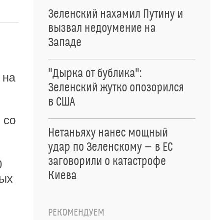
Зеленский нахамил Путину и
вызвал недоумение на
Западе
"Дырка от бублика":
 на
Зеленский жутко опозорился
в США
 со
Нетаньяху нанес мощный
удар по Зеленскому — в ЕС
заговорили о катастрофе
0
Киева
ных
РЕКОМЕНДУЕМ