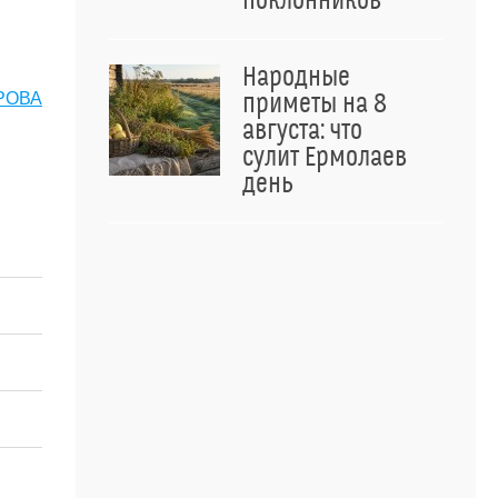
поклонников
Народные
РОВА
приметы на 8
августа: что
сулит Ермолаев
день