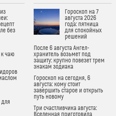
из
Гороскоп на 7
еи:
августа 2026
рецепт
года: пятница
ле без
для спокойных
решений
После 6 августа Ангел-
 к чаю
хранитель возьмет под
защиту: крупно повезет трем
знакам зодиака
мидоров
маслом
Гороскоп на сегодня, 6
августа: кому стоит
завершить старое и открыть
путь новому
 для
Три счастливчика августа:
Вселенная приготовила