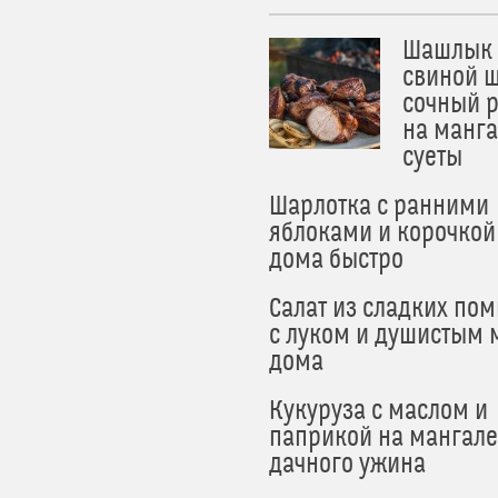
Шашлык 
свиной ш
сочный 
на манга
суеты
Шарлотка с ранними
яблоками и корочкой
дома быстро
Салат из сладких по
с луком и душистым 
дома
Кукуруза с маслом и
паприкой на мангале
дачного ужина