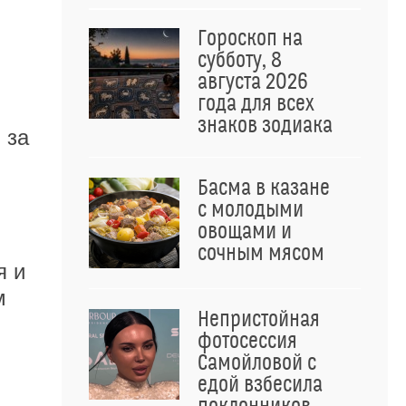
Гороскоп на
субботу, 8
августа 2026
года для всех
знаков зодиака
 за
Басма в казане
с молодыми
овощами и
сочным мясом
я и
м
Непристойная
фотосессия
Самойловой с
едой взбесила