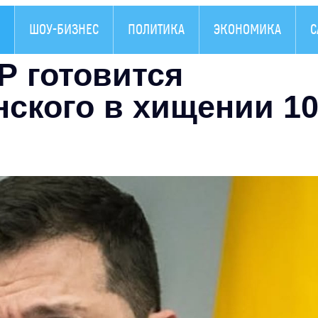
ШОУ-БИЗНЕС
ПОЛИТИКА
ЭКОНОМИКА
С
Р готовится
нского в хищении 1
в