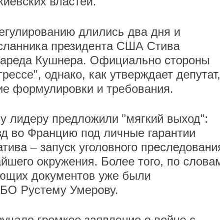
киевских властей.
егулированию длились два дня и
осланника президента США Стива
Джареда Кушнера. Официально стороны
рессе", однако, как утверждает депутат,
ие формулировки и требования.
у лидеру предложили "мягкий выход":
езд во Францию под личные гарантии
ива – запуск уголовного преследовани
йшего окружения. Более того, по слова
ующих документов уже были
БО Рустему Умерову.
звучало громкое
заявление
о войне с