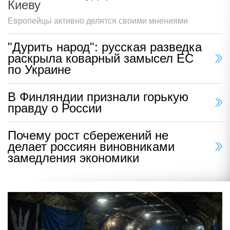
Киеву
Европейцы активно делятся своими мнениями
"Дурить народ": русская разведка
раскрыла коварный замысел ЕС
по Украине
В Финляндии признали горькую
правду о России
Почему рост сбережений не
делает россиян виновниками
замедления экономики