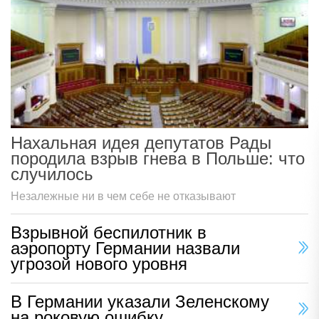
Нахальная идея депутатов Рады
породила взрыв гнева в Польше: что
случилось
Незалежные ни в чем себе не отказывают
Взрывной беспилотник в
аэропорту Германии назвали
угрозой нового уровня
В Германии указали Зеленскому
на роковую ошибку