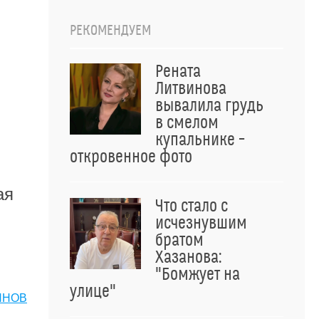
РЕКОМЕНДУЕМ
Рената
Литвинова
вывалила грудь
в смелом
купальнике –
откровенное фото
ая
Что стало с
исчезнувшим
братом
Хазанова:
"Бомжует на
улице"
ЯНОВ