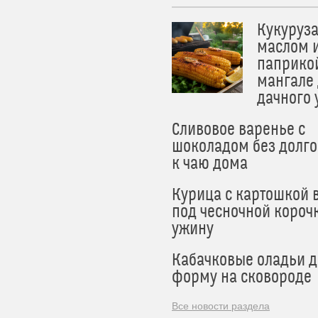
Кукуруза
маслом 
паприко
мангале
дачного
Сливовое варенье с
шоколадом без долго
к чаю дома
Курица с картошкой 
под чесночной короч
ужину
Кабачковые оладьи 
форму на сковороде
Все новости раздела