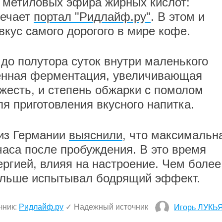
 метиловых эфира жирных кислот:
мечает
портал "Ридлайф.ру"
. В этом и
вкус самого дорогого в мире кофе.
 до полутора суток внутри маленького
венная ферментация, увеличивающая
ежесть, и степень обжарки с помолом
я приготовления вкусного напитка.
 из Германии
выяснили
, что максимальн
часа после пробуждения. В это время
ергией, влияя на настроение. Чем более
ольше испытывал бодрящий эффект.
чник:
Ридлайф.ру
✓ Надежный источник
Игорь ЛУКЬ