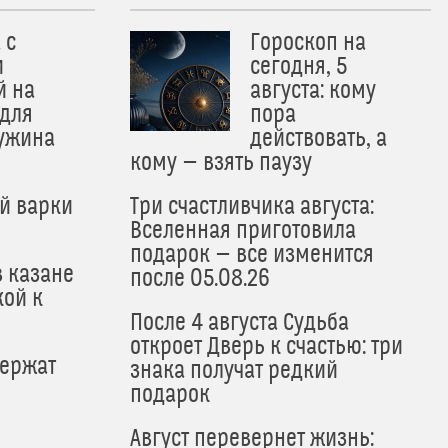
 с
Гороскоп на
и
сегодня, 5
й на
августа: кому
 для
пора
 ужина
действовать, а
кому — взять паузу
й варки
Три счастливчика августа:
Вселенная приготовила
подарок — все изменится
в казане
после 05.08.26
кой к
После 4 августа Судьба
откроет Дверь к счастью: три
держат
знака получат редкий
подарок
Август перевернет жизнь: