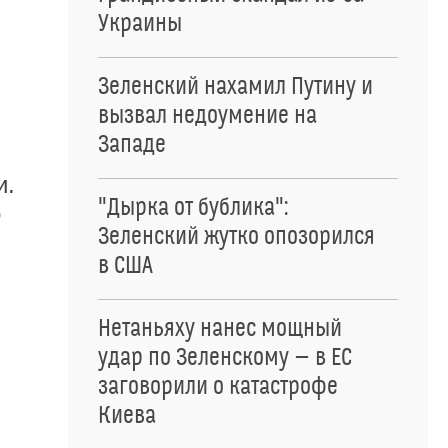
Украины
Зеленский нахамил Путину и
вызвал недоумение на
Западе
и.
"Дырка от бублика":
о
Зеленский жутко опозорился
в США
Нетаньяху нанес мощный
удар по Зеленскому — в ЕС
заговорили о катастрофе
Киева