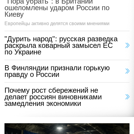
"Пора убрать": в Британии
ошеломлены ударом России по
Киеву
Европейцы активно делятся своими мнениями
"Дурить народ": русская разведка
раскрыла коварный замысел ЕС
по Украине
В Финляндии признали горькую
правду о России
Почему рост сбережений не
делает россиян виновниками
замедления экономики