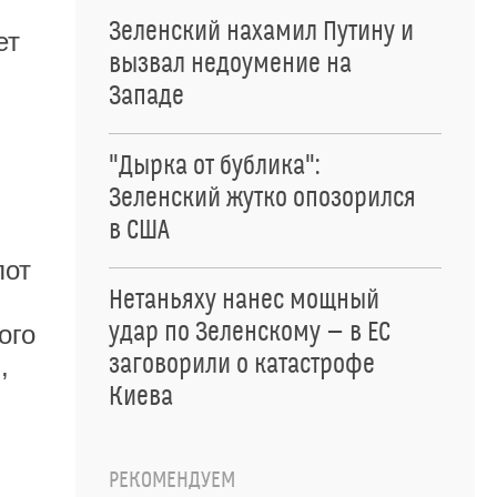
Зеленский нахамил Путину и
ет
вызвал недоумение на
Западе
"Дырка от бублика":
Зеленский жутко опозорился
в США
лот
Нетаньяху нанес мощный
удар по Зеленскому — в ЕС
ого
заговорили о катастрофе
,
Киева
РЕКОМЕНДУЕМ