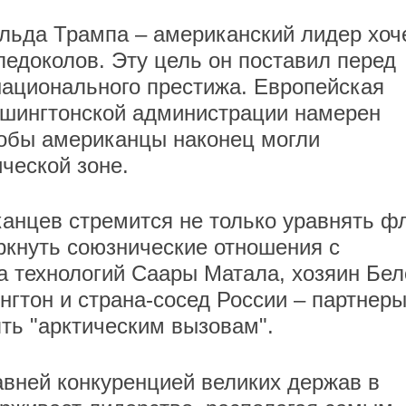
льда Трампа – американский лидер хоч
ледоколов. Эту цель он поставил перед
 национального престижа. Европейская
вашингтонской администрации намерен
тобы американцы наконец могли
ческой зоне.
анцев стремится не только уравнять ф
ркнуть союзнические отношения с
а технологий Саары Матала, хозяин Бел
нгтон и страна-сосед России – партнеры
ть "арктическим вызовам".
авней конкуренцией великих держав в