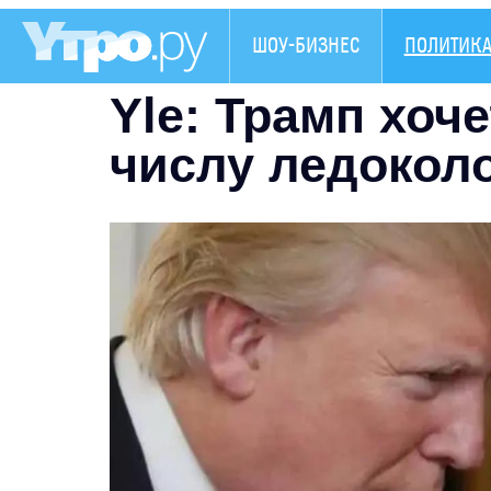
ШОУ-БИЗНЕС
ПОЛИТИК
Yle: Трамп хоч
числу ледокол