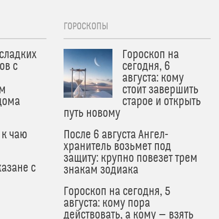
ГОРОСКОПЫ
 сладких
Гороскоп на
ов с
сегодня, 6
августа: кому
м
стоит завершить
дома
старое и открыть
путь новому
 к чаю
После 6 августа Ангел-
хранитель возьмет под
защиту: крупно повезет трем
азане с
знакам зодиака
Гороскоп на сегодня, 5
августа: кому пора
действовать, а кому — взять