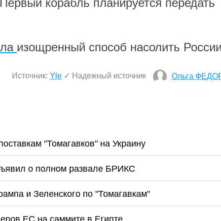
 Первый корабль планируется передать
ала
изощренный способ насолить России
Источник:
Yle
✓ Надежный источник
Ольга ФЕДО
поставкам "Томагавков" на Украину
бъявил о полном развале БРИКС
рампа и Зеленского по "Томагавкам"
деров ЕС на саммите в Египте