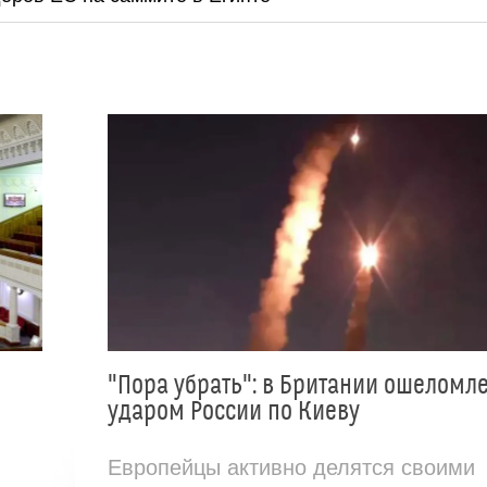
"Пора убрать": в Британии ошеломл
ударом России по Киеву
Европейцы активно делятся своими