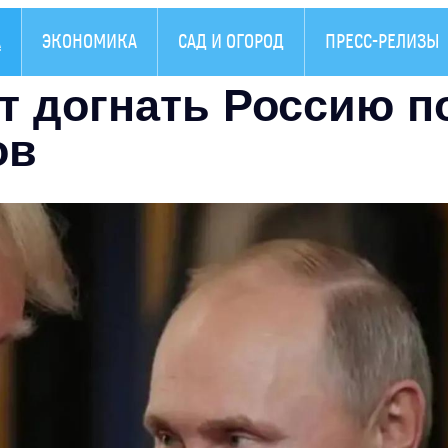
А
ЭКОНОМИКА
САД И ОГОРОД
ПРЕСС-РЕЛИЗЫ
ет догнать Россию п
ов