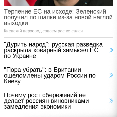
Терпение ЕС на исходе: Зеленский
получил по шапке из-за новой наглой
выходки
Киевский верховод совсем распоясался
"Дурить народ": русская разведка
раскрыла коварный замысел ЕС
по Украине
"Пора убрать": в Британии
ошеломлены ударом России по
Киеву
Почему рост сбережений не
делает россиян виновниками
замедления экономики