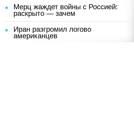
Мерц жаждет войны с Россией:
раскрыто — зачем
Иран разгромил логово
американцев
НАВЕРХ
ПОЛНАЯ ВЕРСИЯ
Политика
Шоу-бизнес
Сад и огород
Экономика
Пресс-релизы
Вконтакте
Одноклассники
Twitter
Дзен