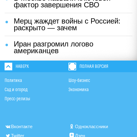
фактор завершения СВО
Мерц жаждет войны с Россией:
раскрыто — зачем
Иран разгромил логово
американцев
НАВЕРХ
ПОЛНАЯ ВЕРСИЯ
Политика
Шоу-бизнес
Сад и огород
Экономика
Пресс-релизы
Вконтакте
Одноклассники
Twitter
Дзен