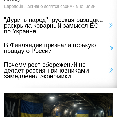
Европейцы активно делятся своими мнениями
"Дурить народ": русская разведка
раскрыла коварный замысел ЕС
по Украине
В Финляндии признали горькую
правду о России
Почему рост сбережений не
делает россиян виновниками
замедления экономики