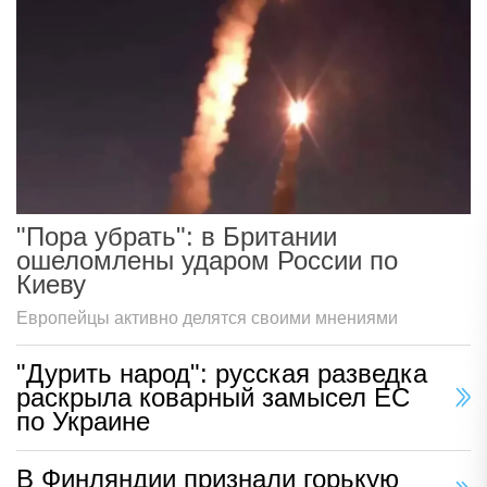
"Пора убрать": в Британии
ошеломлены ударом России по
Киеву
Европейцы активно делятся своими мнениями
"Дурить народ": русская разведка
раскрыла коварный замысел ЕС
по Украине
В Финляндии признали горькую