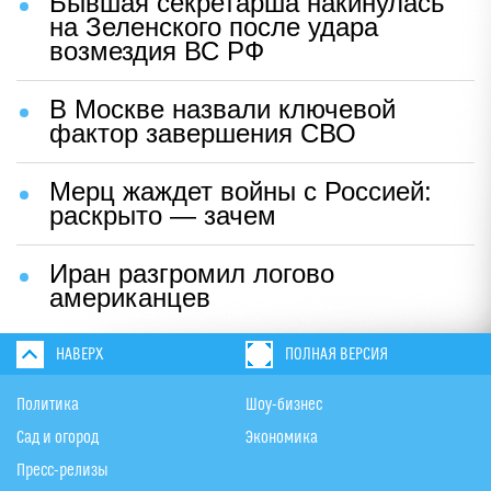
Бывшая секретарша накинулась
на Зеленского после удара
возмездия ВС РФ
В Москве назвали ключевой
фактор завершения СВО
Мерц жаждет войны с Россией:
раскрыто — зачем
Иран разгромил логово
американцев
НАВЕРХ
ПОЛНАЯ ВЕРСИЯ
Политика
Шоу-бизнес
Сад и огород
Экономика
Пресс-релизы