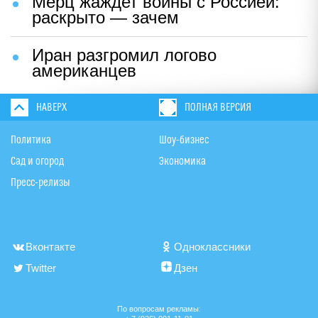
Мерц жаждет войны с Россией:
раскрыто — зачем
Иран разгромил логово
американцев
НАВЕРХ
ПОЛНАЯ ВЕРСИЯ
Политика
Шоу-бизнес
Сад и огород
Экономика
Пресс-релизы
Вконтакте
Одноклассники
Twitter
Дзен
По вопросам рекламы: