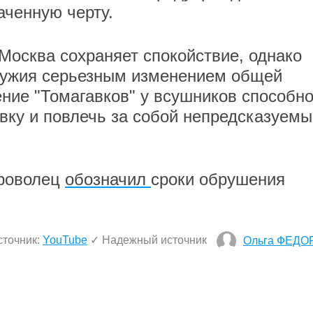
аченную черту.
Москва сохраняет спокойствие, однако
оружия серьезным изменением общей
ение "Томагавков" у всушников способн
вку и повлечь за собой непредсказуемы
броволец
обозначил
сроки обрушения
сточник:
YouTube
✓ Надежный источник
Ольга ФЕДО