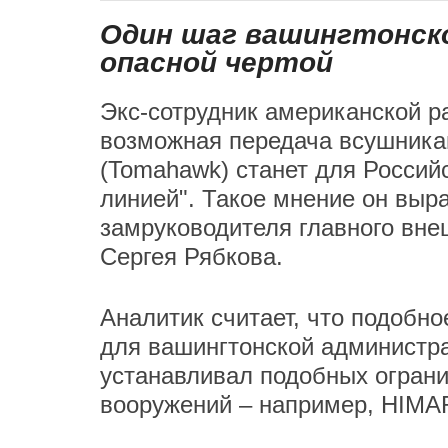
Один шаг вашингтонск
опасной чертой
Экс-сотрудник американской р
возможная передача всушникам
(Tomahawk) станет для Россий
линией". Такое мнение он выр
замруководителя главного вн
Сергея Рябкова.
Аналитик считает, что подобн
для вашингтонской администра
устанавливал подобных ограни
вооружений – например, HIMAR