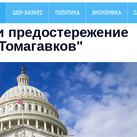
ШОУ-БИЗНЕС
ПОЛИТИКА
ЭКОНОМИКА
С
 предостережение
"Томагавков"