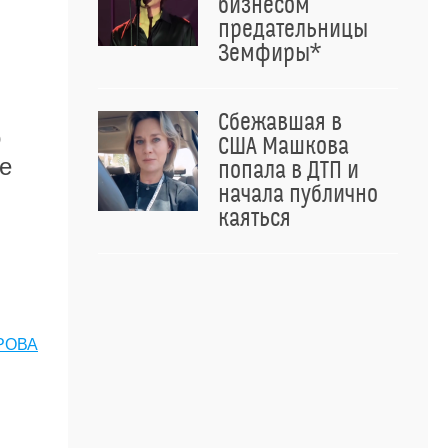
бизнесом
предательницы
Земфиры*
Сбежавшая в
о
США Машкова
е
попала в ДТП и
начала публично
каяться
РОВА