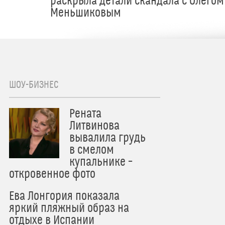
раскрыла детали скандала с Олегом
Меньшиковым
ШОУ-БИЗНЕС
Рената
Литвинова
вывалила грудь
в смелом
купальнике –
откровенное фото
Ева Лонгория показала
яркий пляжный образ на
отдыхе в Испании