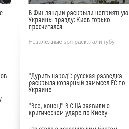
е
В Финляндии раскрыли неприятную
Украины правду: Киев горько
просчитался
Незалежные зря раскатали губу
ров
"Дурить народ": русская разведка
раскрыла коварный замысел ЕС по
Украине
у
"Все, конец!" В США заявили о
критическом ударе по Киеву