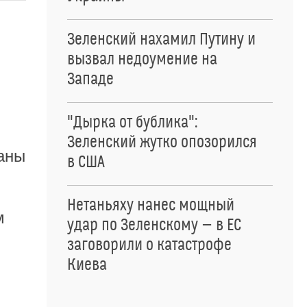
Зеленский нахамил Путину и
вызвал недоумение на
Западе
"Дырка от бублика":
Зеленский жутко опозорился
аны
в США
Нетаньяху нанес мощный
м
удар по Зеленскому — в ЕС
заговорили о катастрофе
Киева