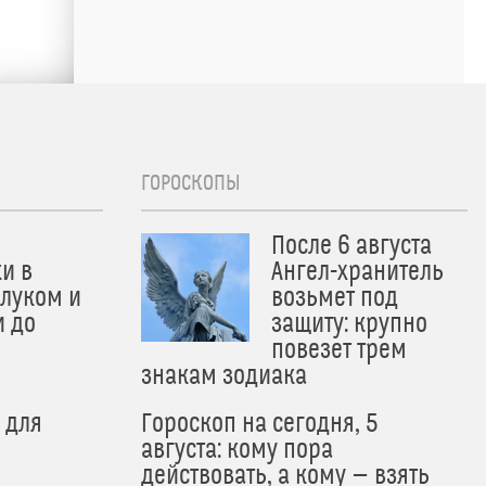
ГОРОСКОПЫ
После 6 августа
и в
Ангел-хранитель
 луком и
возьмет под
и до
защиту: крупно
и
повезет трем
знакам зодиака
 для
Гороскоп на сегодня, 5
августа: кому пора
действовать, а кому — взять