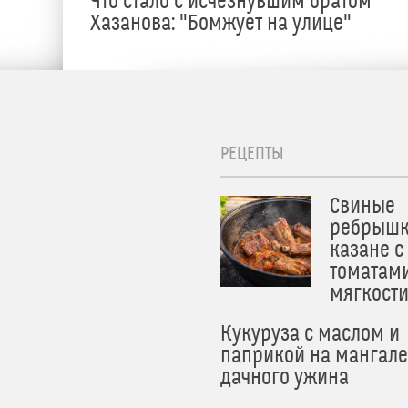
Что стало с исчезнувшим братом
Хазанова: "Бомжует на улице"
РЕЦЕПТЫ
Свиные
ребрышк
казане с
томатам
мягкост
Кукуруза с маслом и
паприкой на мангале
дачного ужина