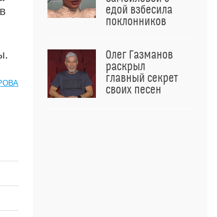
едой взбесила
в
поклонников
ы.
Олег Газманов
раскрыл
главный секрет
РОВА
своих песен