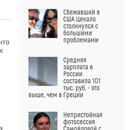
Сбежавший в
США Цекало
столкнулся с
большими
проблемами
что
х
Средняя
зарплата в
России
составила 101
тыс. руб. - это
выше, чем в Греции
Непристойная
фотосессия
а
Самойловой с