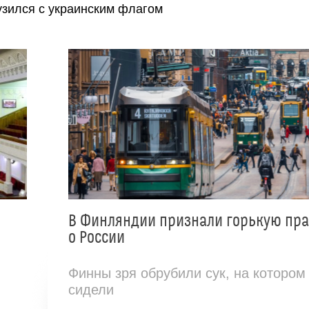
узился с украинским флагом
В Финляндии признали горькую пр
о России
Финны зря обрубили сук, на котором
сидели