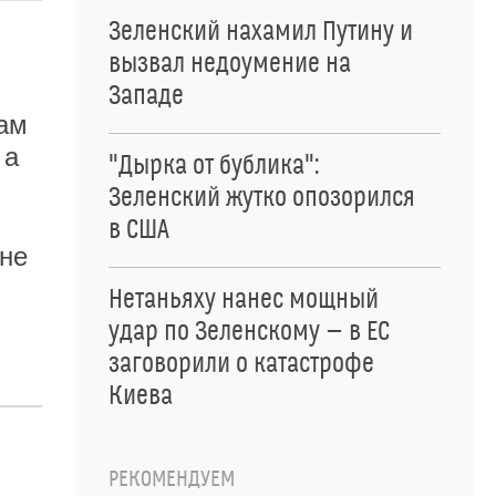
Зеленский нахамил Путину и
вызвал недоумение на
Западе
сам
 а
"Дырка от бублика":
Зеленский жутко опозорился
в США
 не
Нетаньяху нанес мощный
удар по Зеленскому — в ЕС
заговорили о катастрофе
Киева
РЕКОМЕНДУЕМ