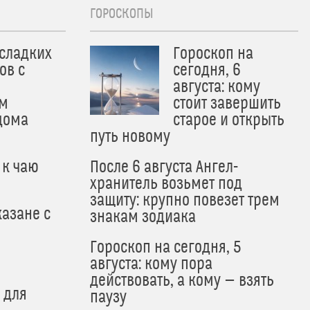
ГОРОСКОПЫ
 сладких
Гороскоп на
ов с
сегодня, 6
августа: кому
м
стоит завершить
дома
старое и открыть
путь новому
 к чаю
После 6 августа Ангел-
хранитель возьмет под
защиту: крупно повезет трем
азане с
знакам зодиака
Гороскоп на сегодня, 5
августа: кому пора
действовать, а кому — взять
 для
паузу