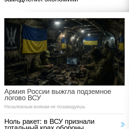
Армия России выжгла подземное
логово ВСУ
Незалежным воякам не позавидуешь
Ноль ракет: в ВСУ признали
тотальный крах обороны