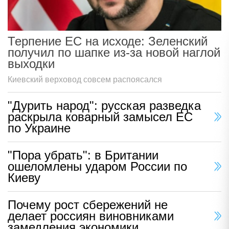
Терпение ЕС на исходе: Зеленский
получил по шапке из-за новой наглой
выходки
Киевский верховод совсем распоясался
"Дурить народ": русская разведка
раскрыла коварный замысел ЕС
по Украине
"Пора убрать": в Британии
ошеломлены ударом России по
Киеву
Почему рост сбережений не
делает россиян виновниками
замедления экономики