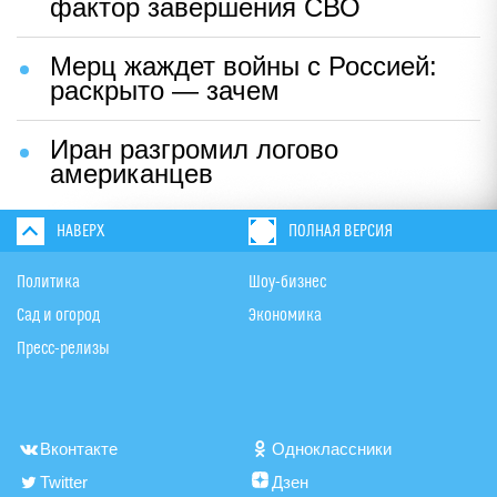
фактор завершения СВО
Мерц жаждет войны с Россией:
раскрыто — зачем
Иран разгромил логово
американцев
НАВЕРХ
ПОЛНАЯ ВЕРСИЯ
Политика
Шоу-бизнес
Сад и огород
Экономика
Пресс-релизы
Вконтакте
Одноклассники
Twitter
Дзен