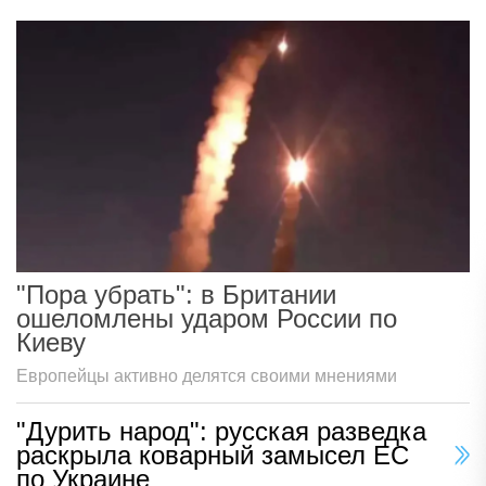
"Пора убрать": в Британии
ошеломлены ударом России по
Киеву
Европейцы активно делятся своими мнениями
"Дурить народ": русская разведка
раскрыла коварный замысел ЕС
по Украине