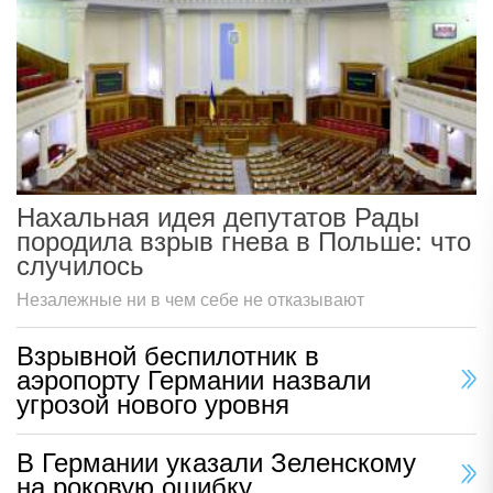
Нахальная идея депутатов Рады
породила взрыв гнева в Польше: что
случилось
Незалежные ни в чем себе не отказывают
Взрывной беспилотник в
аэропорту Германии назвали
угрозой нового уровня
В Германии указали Зеленскому
на роковую ошибку