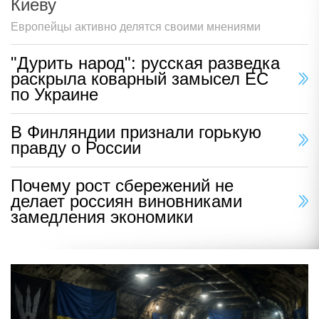
Киеву
Европейцы активно делятся своими мнениями
"Дурить народ": русская разведка
раскрыла коварный замысел ЕС
по Украине
В Финляндии признали горькую
правду о России
Почему рост сбережений не
делает россиян виновниками
замедления экономики