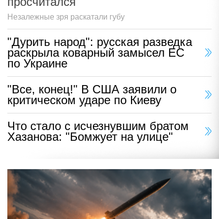
просчитался
Незалежные зря раскатали губу
"Дурить народ": русская разведка
раскрыла коварный замысел ЕС
по Украине
"Все, конец!" В США заявили о
критическом ударе по Киеву
Что стало с исчезнувшим братом
Хазанова: "Бомжует на улице"