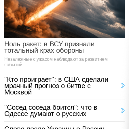
Ноль ракет: в ВСУ признали
тотальный крах обороны
Незалежные с ужасом наблюдают за развитием
событий
"Кто проиграет": в США сделали
мрачный прогноз о битве с
Москвой
"Сосед соседа боится": что в
Одессе думают о русских
Слова посла Украины о России