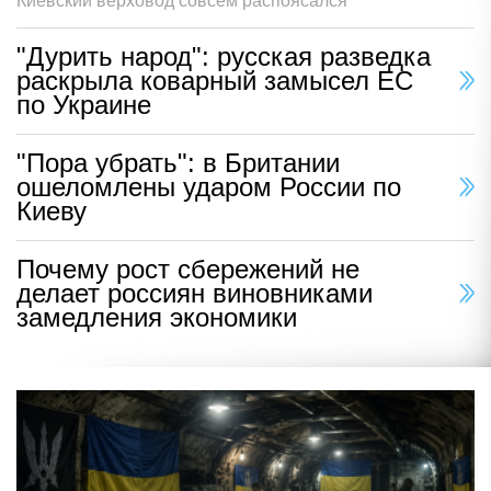
Киевский верховод совсем распоясался
"Дурить народ": русская разведка
раскрыла коварный замысел ЕС
по Украине
"Пора убрать": в Британии
ошеломлены ударом России по
Киеву
Почему рост сбережений не
делает россиян виновниками
замедления экономики