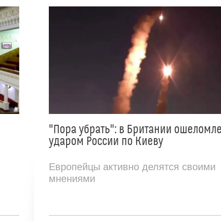
"Пора убрать": в Британии ошеломл
ударом России по Киеву
Европейцы активно делятся своими
мнениями