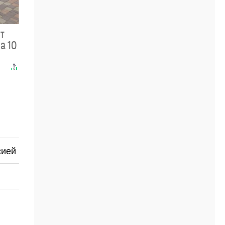
ит
а 10
сией