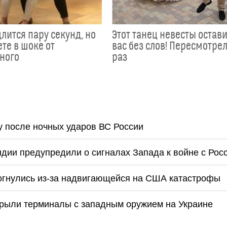
лится пару секунд, но
Этот танец невесты остав
те в шоке от
вас без слов! Пересмотрел
ного
раз
у после ночных ударов ВС России
дии предупредили о сигналах Запада к войне с Рос
рогнулись из-за надвигающейся на США катастрофы
крыли терминалы с западным оружием на Украине