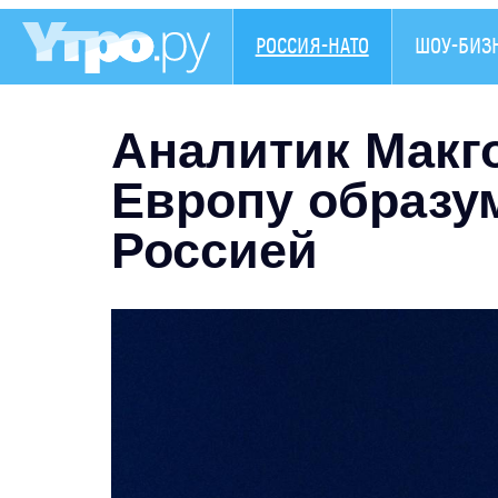
РОССИЯ-НАТО
ШОУ-БИЗ
Аналитик Макг
Европу образум
Россией