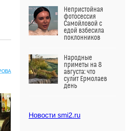
Непристойная
фотосессия
Самойловой с
едой взбесила
поклонников
Народные
приметы на 8
августа: что
РОВА
сулит Ермолаев
день
i
Новости smi2.ru