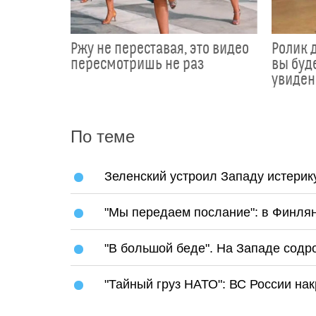
Ржу не переставая, это видео
Ролик д
пересмотришь не раз
вы буде
увиден
По теме
Зеленский устроил Западу истерик
"Мы передаем послание": в Финлян
"В большой беде". На Западе сод
"Тайный груз НАТО": ВС России на