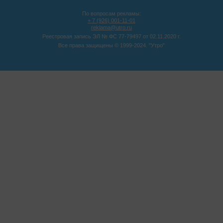
По вопросам рекламы:
+ 7 (926) 001-11-01
reklama@utro.ru
Реестровая запись ЭЛ № ФС 77-79497 от 02.11.2020 г.
Все права защищены © 1999-2024. "Утро"