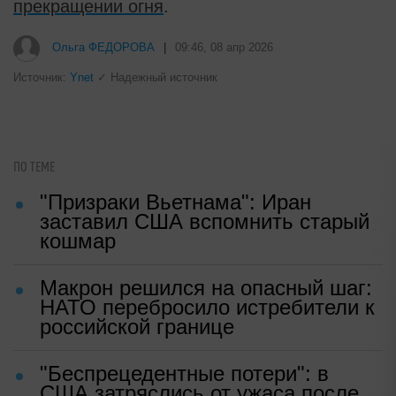
прекращении огня
.
Ольга ФЕДОРОВА
|
09:46, 08 апр 2026
Источник:
Ynet
✓ Надежный источник
ПО ТЕМЕ
"Призраки Вьетнама": Иран
заставил США вспомнить старый
кошмар
Макрон решился на опасный шаг:
НАТО перебросило истребители к
российской границе
"Беспрецедентные потери": в
США затряслись от ужаса после