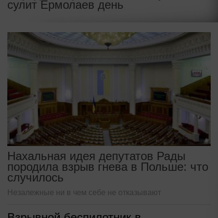
сулит Ермолаев день
Нахальная идея депутатов Рады
породила взрыв гнева в Польше: что
случилось
Незалежные ни в чем себе не отказывают
Взрывной беспилотник в