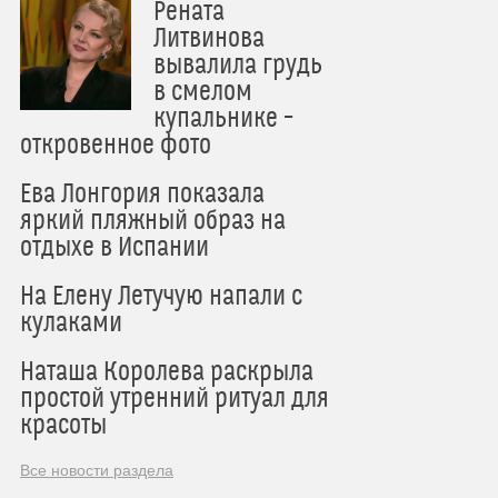
Рената
Литвинова
вывалила грудь
в смелом
купальнике –
откровенное фото
Ева Лонгория показала
яркий пляжный образ на
отдыхе в Испании
На Елену Летучую напали с
кулаками
Наташа Королева раскрыла
простой утренний ритуал для
красоты
Все новости раздела