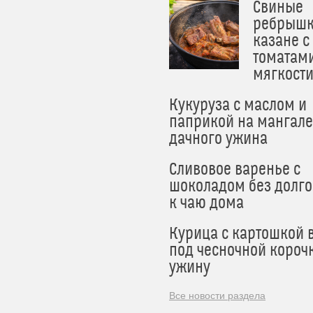
Свиные
ребрышк
казане с
томатам
мягкост
Кукуруза с маслом и
паприкой на мангале
дачного ужина
Сливовое варенье с
шоколадом без долго
к чаю дома
Курица с картошкой 
под чесночной короч
ужину
Все новости раздела