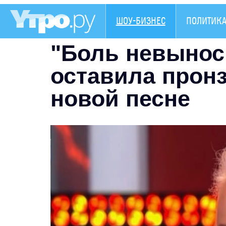
ШОУ-БИЗНЕС
ПОЛИТИК
"Боль невынос
оставила прон
новой песне