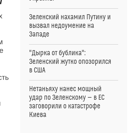
и
х
Зеленский нахамил Путину и
вызвал недоумение на
Западе
м
е
"Дырка от бублика":
Зеленский жутко опозорился
в США
сть
Нетаньяху нанес мощный
удар по Зеленскому — в ЕС
м
заговорили о катастрофе
Киева