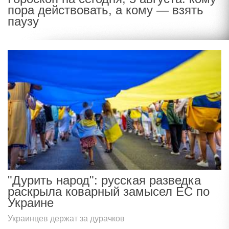
пора действовать, а кому — взять
паузу
"Дурить народ": русская разведка
раскрыла коварный замысел ЕС по
Украине
Украинцев держат за дурачков