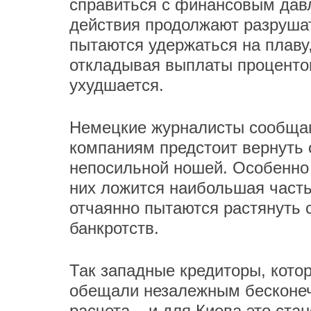
справиться с финансовым дав
действия продолжают разрушат
пытаются удержаться на плаву
откладывая выплаты процентов
ухудшается.
Немецкие журналисты сообщаю
компаниям предстоит вернуть 
непосильной ношей. Особенно
них ложится наибольшая часть
отчаянно пытаются растянуть 
банкротств.
Так западные кредиторы, кото
обещали незалежным бесконеч
расчета – и для Киева это ста