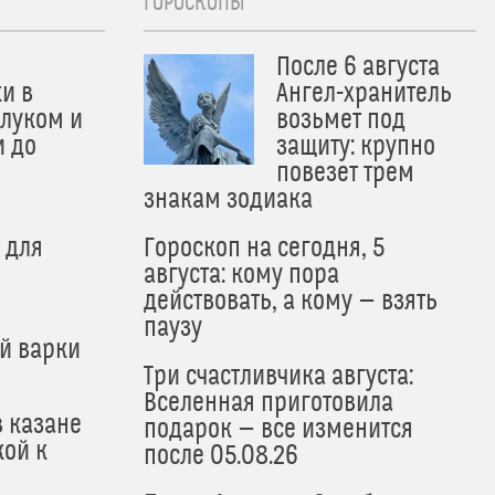
ГОРОСКОПЫ
После 6 августа
и в
Ангел-хранитель
 луком и
возьмет под
и до
защиту: крупно
и
повезет трем
знакам зодиака
 для
Гороскоп на сегодня, 5
августа: кому пора
действовать, а кому — взять
паузу
й варки
Три счастливчика августа:
Вселенная приготовила
в казане
подарок — все изменится
кой к
после 05.08.26