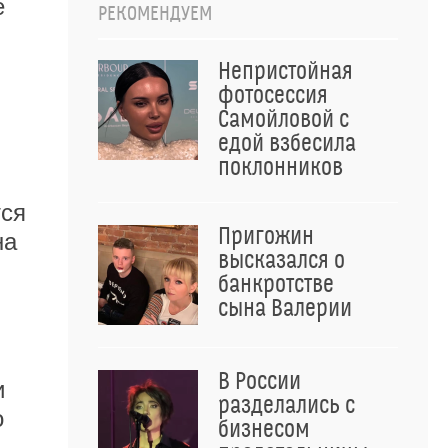
е
РЕКОМЕНДУЕМ
Непристойная
фотосессия
Самойловой с
едой взбесила
поклонников
тся
Пригожин
на
высказался о
банкротстве
сына Валерии
В России
и
разделались с
о
бизнесом