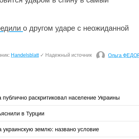
редили
о другом ударе с неожиданной
чник:
Handelsblatt
✓ Надежный источник
Ольга ФЕДО
ба публично раскритиковал население Украины
ъяснили в Турции
на украинскую землю: названо условие