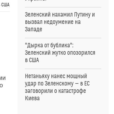
з США
Зеленский нахамил Путину и
вызвал недоумение на
Западе
"Дырка от бублика":
Зеленский жутко опозорился
в США
Нетаньяху нанес мощный
ми
удар по Зеленскому — в ЕС
о
заговорили о катастрофе
Киева