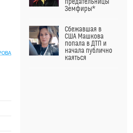
предательницы
Земфиры*
Сбежавшая в
США Машкова
попала в ДТП и
начала публично
РОВА
каяться