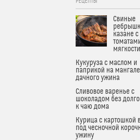
РЕЦЕПТЫ
Свиные
ребрышк
казане с
томатам
мягкост
Кукуруза с маслом и
паприкой на мангале
дачного ужина
Сливовое варенье с
шоколадом без долго
к чаю дома
Курица с картошкой 
под чесночной короч
ужину