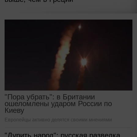
"Пора убрать": в Британии
ошеломлены ударом России по
Киеву
Европейцы активно делятся своими мнениями
"Дурить народ": русская разведка