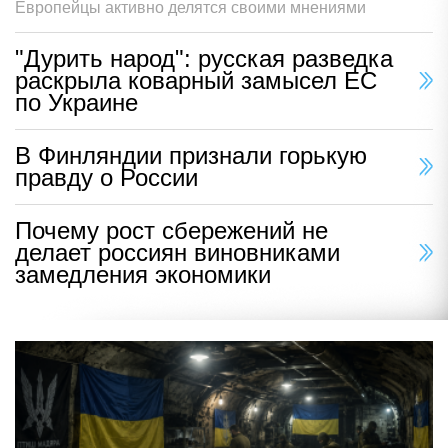
Европейцы активно делятся своими мнениями
"Дурить народ": русская разведка
раскрыла коварный замысел ЕС
по Украине
В Финляндии признали горькую
правду о России
Почему рост сбережений не
делает россиян виновниками
замедления экономики