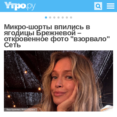
Микро-шорты впились в
ягодицы Брежневой –
откровенное фото "взорвало"
Сеть
Вера Брежнева. Фото: соцсети