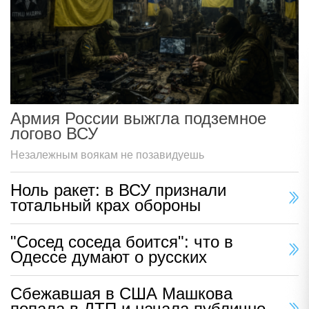
Армия России выжгла подземное
логово ВСУ
Незалежным воякам не позавидуешь
Ноль ракет: в ВСУ признали
тотальный крах обороны
"Сосед соседа боится": что в
Одессе думают о русских
Сбежавшая в США Машкова
попала в ДТП и начала публично