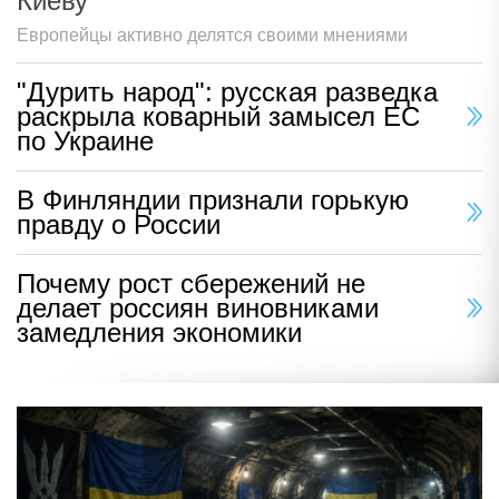
Киеву
Европейцы активно делятся своими мнениями
"Дурить народ": русская разведка
раскрыла коварный замысел ЕС
по Украине
В Финляндии признали горькую
правду о России
Почему рост сбережений не
делает россиян виновниками
замедления экономики