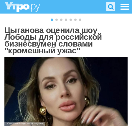
Цыганова оценила шоу
Лободы для российской
бизнесвумен словами
"кромешный ужас"
Светлана Лобода. Фото: соцсети