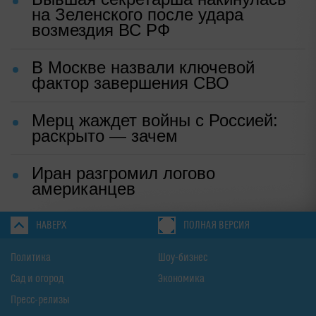
на Зеленского после удара
возмездия ВС РФ
В Москве назвали ключевой
фактор завершения СВО
Мерц жаждет войны с Россией:
раскрыто — зачем
Иран разгромил логово
американцев
НАВЕРХ
ПОЛНАЯ ВЕРСИЯ
Политика
Шоу-бизнес
Сад и огород
Экономика
Пресс-релизы