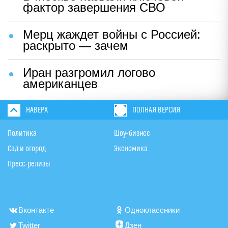
фактор завершения СВО
Мерц жаждет войны с Россией:
раскрыто — зачем
Иран разгромил логово
американцев
НАВЕРХ
ПОЛНАЯ ВЕРСИЯ
Политика
Шоу-бизнес
Сад и огород
Экономика
Пресс-релизы
Вконтакте
Одноклассники
Twitter
Дзен