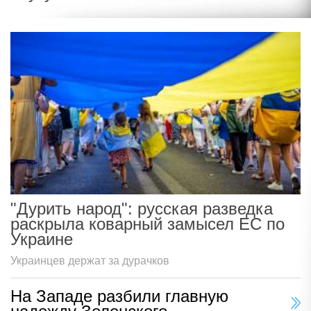
"Дурить народ": русская разведка
раскрыла коварный замысел ЕС по
Украине
Украинцев держат за дурачков
На Западе разбили главную