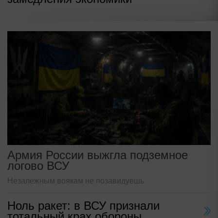
Армия России выжгла подземное
логово ВСУ
Незалежным воякам не позавидуешь
Ноль ракет: в ВСУ признали
тотальный крах обороны