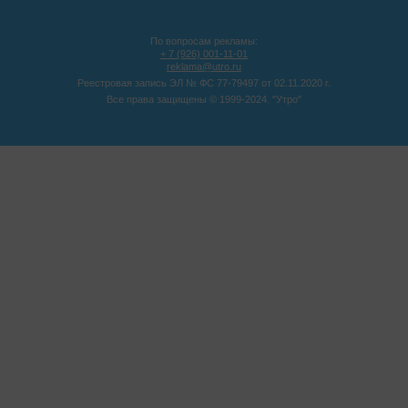
По вопросам рекламы:
+ 7 (926) 001-11-01
reklama@utro.ru
Реестровая запись ЭЛ № ФС 77-79497 от 02.11.2020 г.
Все права защищены © 1999-2024. "Утро"