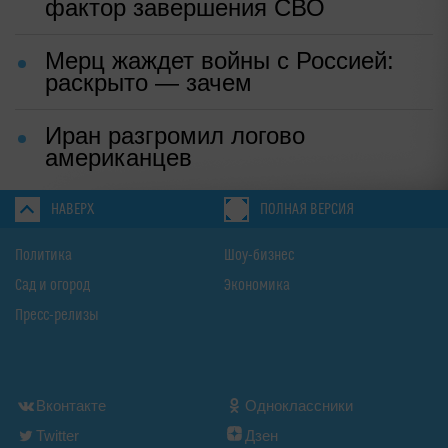
фактор завершения СВО
Мерц жаждет войны с Россией:
раскрыто — зачем
Иран разгромил логово
американцев
НАВЕРХ
ПОЛНАЯ ВЕРСИЯ
Политика
Шоу-бизнес
Сад и огород
Экономика
Пресс-релизы
Вконтакте
Одноклассники
Twitter
Дзен